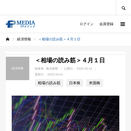
SEARCH
ログイン
会員登録
経済情報
＜相場の読み筋＞４月１日
ホーム
＜相場の読み筋＞４月１日
経済情報
執筆者 :
株式新聞
公開日：
2025.04.01
更新日：
2025.04.01
相場の読み筋
日本株
米国株