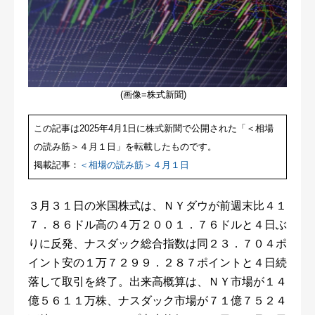
(画像=株式新聞)
この記事は2025年4月1日に株式新聞で公開された「＜相場
の読み筋＞４月１日」を転載したものです。
掲載記事：
＜相場の読み筋＞４月１日
３月３１日の米国株式は、ＮＹダウが前週末比４１
７．８６ドル高の４万２００１．７６ドルと４日ぶ
りに反発、ナスダック総合指数は同２３．７０４ポ
イント安の１万７２９９．２８７ポイントと４日続
落して取引を終了。出来高概算は、ＮＹ市場が１４
億５６１１万株、ナスダック市場が７１億７５２４