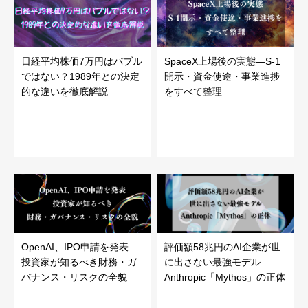
日経平均株価7万円はバブル
SpaceX上場後の実態—S-1
ではない？1989年との決定
開示・資金使途・事業進捗
的な違いを徹底解説
をすべて整理
OpenAI、IPO申請を発表—
評価額58兆円のAI企業が世
投資家が知るべき財務・ガ
に出さない最強モデル——
バナンス・リスクの全貌
Anthropic「Mythos」の正体