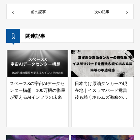
前の記事
次の記事
関連記事
スペースXの宇宙AIデータセ
日本向け原油タンカーの現
ンター構想 100万機の衛星
在地｜イスラマバード覚書
が変えるAIインフラの未来
後も続くホルムズ海峡の不
透明感