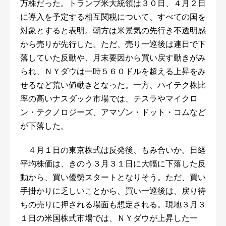
万株だった。トランプ米大統領は３０日、４月２日
に導入を予定する相互関税について、すべての国を
対象とすると表明。朝方は米景気の先行き不透明感
から売りが先行した。ただ、売り一巡後は連日で下
落していた反動や、月末要因から買い戻す動きがみ
られ、ＮＹダウは一時５６０ドルを超える上昇をみ
せるなど荒い値動きとなった。一方、ハイテク株比
率の高いナスダック市場では、テスラやマイクロ
ン・テクノロジーズ、アマゾン・ドット・コムなど
が下落した。
４月１日の東京株式は反発後、もみ合いか。日経
平均株価は、きのう３月３１日に大幅に下落した反
動から、買い優勢スタートとなりそう。ただ、買い
手掛かりに乏しいことから、買い一巡後は、戻り待
ちの売りに押される場面も想定される。現地３月３
１日の米国株式市場では、ＮＹダウが上昇した一