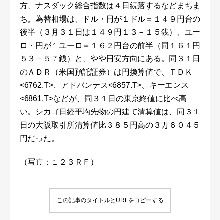
方、ナスダック総合指数は４日続落するなどまちま
ち。為替相場は、ドル・円が１ドル＝１４９円台の
後半（３月３１日は１４９円１３－１５銭）、ユー
ロ・円が１ユーロ＝１６２円台の前半（同１６１円
５３－５７銭）と、やや円安方向にある。同３１日
のＡＤＲ（米国預託証券）は円換算値で、ＴＤＫ
<6762.T>、アドバンテス<6857.T>、キーエンス
<6861.T>などが、同３１日の東京終値に比べ高
い。シカゴ日経平均先物の円建て清算値は、同３１
日の大阪取引所清算値比３８５円高の３万６０４５
円だった。
（写真：１２３ＲＦ）
この記事のタイトルとURLをコピーする