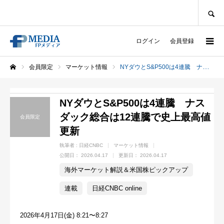
SEARCH
ログイン
会員登録
会員限定
マーケット情報
NYダウとS&P500は4連騰 ナスダック総合は12連騰で史上最高値更新
ホーム
NYダウとS&P500は4連騰 ナス
ダック総合は12連騰で史上最高値
会員限定
更新
執筆者 :
日経CNBC
マーケット情報
公開日：
2026.04.17
更新日：
2026.04.17
海外マーケット解説＆米国株ピックアップ
連載
日経CNBC online
2026年4月17日(金) 8:21〜8:27