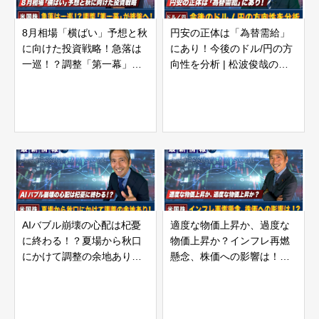
8月相場「横ばい」予想と秋
円安の正体は「為替需給」
に向けた投資戦略！急落は
にあり！今後のドル/円の方
一巡！？調整「第一幕」が
向性を分析 | 松波俊哉のプ
終盤へ！ | 松波俊哉のプロ
ロフェッショナルインサイ
フェッショナルインサイト
ト#70
#71
AIバブル崩壊の心配は杞憂
適度な物価上昇か、過度な
に終わる！？夏場から秋口
物価上昇か？インフレ再燃
にかけて調整の余地あり！ |
懸念、株価への影響は！？ |
松波俊哉のプロフェッショ
松波俊哉のプロフェッショ
ナルインサイト#69
ナルインサイト#68