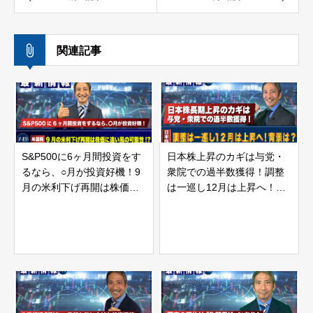
関連記事
S&P500に6ヶ月間投資をす
日本株上昇のカギは与党・
るなら、○月が投資好機！9
衆院での過半数獲得！調整
月の米利下げ再開は株価に
は一巡し12月は上昇へ！背
追い風の可能性！？ | 松波
景は？ | 松波俊哉のプロフ
俊哉のプロフェッショナル
ェッショナルインサイト#56
インサイト#49