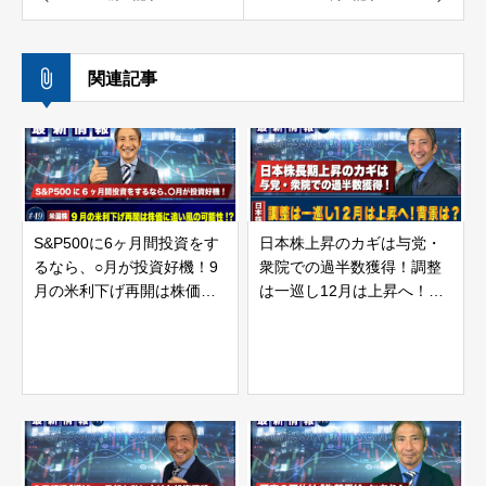
関連記事
S&P500に6ヶ月間投資をす
日本株上昇のカギは与党・
るなら、○月が投資好機！9
衆院での過半数獲得！調整
月の米利下げ再開は株価に
は一巡し12月は上昇へ！背
追い風の可能性！？ | 松波
景は？ | 松波俊哉のプロフ
俊哉のプロフェッショナル
ェッショナルインサイト#56
インサイト#49