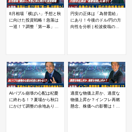
8月相場「横ばい」予想と秋
円安の正体は「為替需給」
に向けた投資戦略！急落は
にあり！今後のドル/円の方
一巡！？調整「第一幕」が
向性を分析 | 松波俊哉のプ
終盤へ！ | 松波俊哉のプロ
ロフェッショナルインサイ
フェッショナルインサイト
ト#70
#71
AIバブル崩壊の心配は杞憂
適度な物価上昇か、過度な
に終わる！？夏場から秋口
物価上昇か？インフレ再燃
にかけて調整の余地あり！ |
懸念、株価への影響は！？ |
松波俊哉のプロフェッショ
松波俊哉のプロフェッショ
ナルインサイト#69
ナルインサイト#68