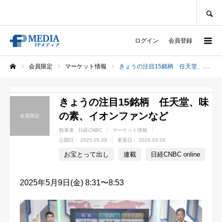
SEARCH
ログイン
会員登録
会員限定
マーケット情報
きょうの注目15銘柄 任天堂、味の素、イオンファンなど
ホーム
きょうの注目15銘柄 任天堂、味
の素、イオンファンなど
会員限定
執筆者 :
日経CNBC
マーケット情報
公開日：
2025.05.09
更新日：
2026.03.26
お宝とって出し
連載
日経CNBC online
2025年5月9日(金) 8:31〜8:53