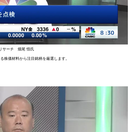
ルリサーチ 畑尾 悟氏
らゆる株価材料から注目銘柄を厳選します。