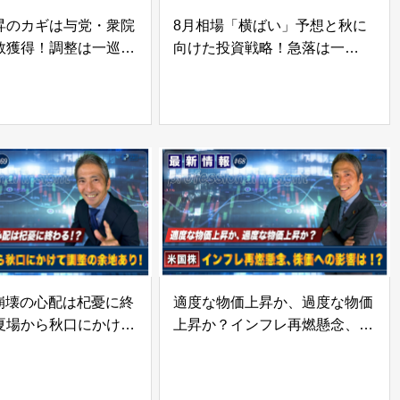
昇のカギは与党・衆院
8月相場「横ばい」予想と秋に
数獲得！調整は一巡し
向けた投資戦略！急落は一
昇へ！背景は？ | 松波
巡！？調整「第一幕」が終盤
ロフェッショナルイン
へ！ | 松波俊哉のプロフェッシ
6
ョナルインサイト#71
ル崩壊の心配は杞憂に終
適度な物価上昇か、過度な物価
夏場から秋口にかけて
上昇か？インフレ再燃懸念、株
あり！ | 松波俊哉の
価への影響は！？ | 松波俊哉の
ッショナルインサイト
プロフェッショナルインサイト
#68