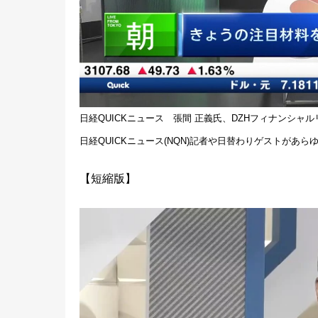
日経QUICKニュース 張間 正義氏、DZHフィナンシャ
日経QUICKニュース(NQN)記者や日替わりゲストがあ
【短縮版】