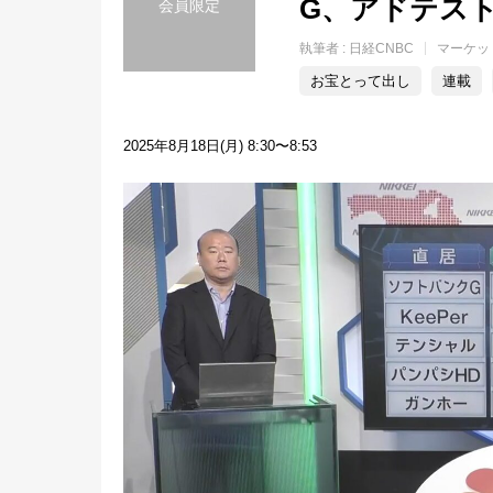
G、アドテス
会員限定
執筆者 :
日経CNBC
マーケッ
お宝とって出し
連載
2025年8月18日(月) 8:30〜8:53