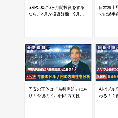
S&P500に6ヶ月間投資をする
日本株上
なら、○月が投資好機！9月の米
での過半
利下げ再開は株価に追い風の可
12月は上
能性！？ | 松波俊哉のプロフェ
俊哉のプ
ッショナルインサイト#49
サイト#5
円安の正体は「為替需給」にあ
AIバブ
り！今後のドル/円の方向性を
わる！？
分析 | 松波俊哉のプロフェッシ
調整の余地
ョナルインサイト#70
プロフェ
#69