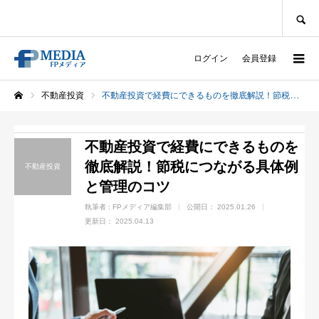
SEARCH
ログイン
会員登録
不動産投資
不動産投資で経費にできるものを徹底解説！節税につながる具体例と管理のコツ
ホーム
不動産投資で経費にできるものを
徹底解説！節税につながる具体例
不動産投資
と管理のコツ
執筆者 :
FPメディア編集部
公開日：
2025.01.26
更新日：
2025.04.13