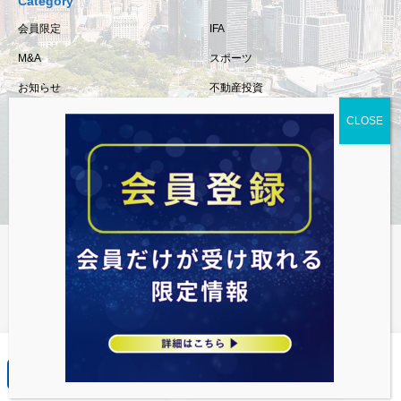
Category
会員限定
IFA
M&A
スポーツ
お知らせ
不動産投資
保険
相続・事業承継
税金
経済情報
資産運用
資産・不動産・M&Aまで対応
最新トレンド情報を会員限定で発信
無料個別相談
無料メルマガ登録
©2016 FIRST PARTNERS Co., Ltd.