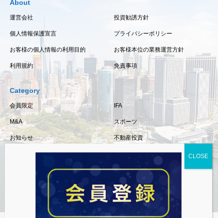
About
運営会社
投資勧誘方針
個人情報保護宣言
プライバシーポリシー
お客様の個人情報の利用目的
お客様本位の業務運営方針
利用規約
免責事項
Category
会員限定
IFA
M&A
スポーツ
お知らせ
不動産投資
保険
相続・事業承継
税金
経済情報
資産運用