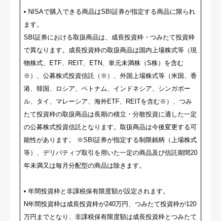
• NISAで購入できる商品はSBI証券が指定する商品に限られ
ます。
SBI証券における取扱商品は、成長投資枠・つみたて投資枠
で異なります。成長投資枠の取扱商品は国内上場株式等（現
物株式、ETF、REIT、ETN、単元未満株（S株）を含む
※）、公募株式投資信託（※）、外国上場株式等（米国、香
港、韓国、ロシア、ベトナム、インドネシア、シンガポー
ル、タイ、マレーシア、海外ETF、REITを含む※）、つみ
たて投資枠の取扱商品は長期の積立・分散投資に適した一定
の公募株式投資信託となります。取扱商品は今後変更する可
能性があります。 ※SBI証券が指定する制限銘柄（上場株式
等）、デリバティブ取引を用いた一定の商品及び信託期間20
年未満又は毎月分配型の商品は除きます。
• 年間投資枠と非課税保有限度額が設定されます。
N年間投資枠は成長投資枠が240万円、つみたて投資枠が120
万円までとなり、非課税保有限度額は成長投資枠とつみたて