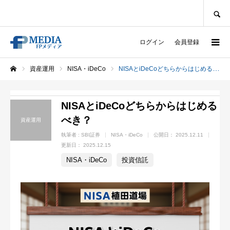
SEARCH
ログイン
会員登録
資産運用
NISA・iDeCo
NISAとiDeCoどちらからはじめるべき？
ホーム
NISAとiDeCoどちらからはじめる
べき？
資産運用
執筆者 :
SBI証券
NISA・iDeCo
公開日：
2025.12.11
更新日：
2025.12.15
NISA・iDeCo
投資信託