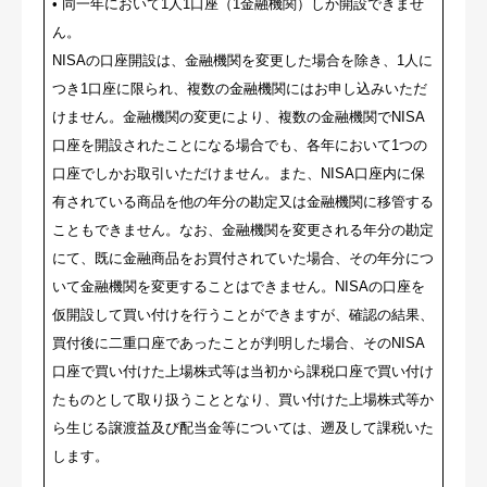
• 同一年において1人1口座（1金融機関）しか開設できませ
ん。
NISAの口座開設は、金融機関を変更した場合を除き、1人に
つき1口座に限られ、複数の金融機関にはお申し込みいただ
けません。金融機関の変更により、複数の金融機関でNISA
口座を開設されたことになる場合でも、各年において1つの
口座でしかお取引いただけません。また、NISA口座内に保
有されている商品を他の年分の勘定又は金融機関に移管する
こともできません。なお、金融機関を変更される年分の勘定
にて、既に金融商品をお買付されていた場合、その年分につ
いて金融機関を変更することはできません。NISAの口座を
仮開設して買い付けを行うことができますが、確認の結果、
買付後に二重口座であったことが判明した場合、そのNISA
口座で買い付けた上場株式等は当初から課税口座で買い付け
たものとして取り扱うこととなり、買い付けた上場株式等か
ら生じる譲渡益及び配当金等については、遡及して課税いた
します。