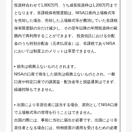
投資枠合わせて1,800万円、うち成長投資枠は1,200万円まで
となります。非課税保有限度額は、NISA口座内上場株式等
を売却した場合、売却した上場株式等が費消していた非課税
保有限度額の分だけ減少し、その翌年以降の年間投資枠の範
囲内で再利用することができます。 投資信託における分配
金のうち特別分配金（元本払戻金）は、非課税でありNISA
においては制度上のメリットは享受できません。
• 損失は税務上ないものとされます。
NISAの口座で発生した損失は税務上ないものとされ、一般
口座や特定口座での譲渡益・配当金等と損益通算はできず、
繰越控除もできません。
• 出国により非居住者に該当する場合、原則としてNISA口座
で上場株式等の管理を行うことはできません。
出国の際には、事前に当社に届出が必要です。出国により非
居住者となる場合には、特例措置の適用を受けるための必要