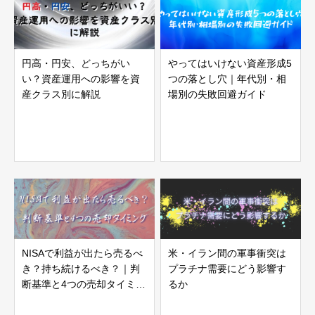
円高・円安、どっちがい
やってはいけない資産形成5
い？資産運用への影響を資
つの落とし穴｜年代別・相
産クラス別に解説
場別の失敗回避ガイド
NISAで利益が出たら売るべ
米・イラン間の軍事衝突は
き？持ち続けるべき？｜判
プラチナ需要にどう影響す
断基準と4つの売却タイミン
るか
グ