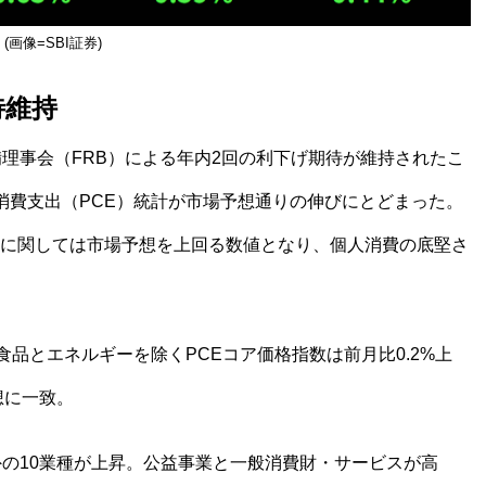
(画像=SBI証券)
待維持
備理事会（FRB）による年内2回の利下げ期待が維持されたこ
消費支出（PCE）統計が市場予想通りの伸びにとどまった。
に関しては市場予想を上回る数値となり、個人消費の底堅さ
食品とエネルギーを除くPCEコア価格指数は前月比0.2%上
想に一致。
外の10業種が上昇。公益事業と一般消費財・サービスが高