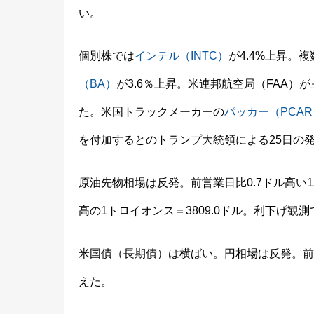
い。
個別株では
インテル（INTC）
が4.4%上昇。
（BA）
が3.6％上昇。米連邦航空局（FAA）
た。米国トラックメーカーの
パッカー（PCAR
を付加するとのトランプ大統領による25日の
原油先物相場は反発。前営業日比0.7ドル高い1
高の1トロイオンス＝3809.0ドル。利下げ
米国債（長期債）は横ばい。円相場は反発。前日
えた。