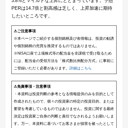
3.8%とマイルドな上昇にとどまっています。予想
PERは14.7倍と割高感は乏しく、上昇加速に期待
したいところです。
⚠ご注意事項
※本ページでご紹介する個別銘柄及び各情報は、投資の勧誘
や個別銘柄の売買を推奨するものではありません。
※NISA口座で上場株式等の配当金を非課税で受け取るため
には、配当金の受領方法を「株式数比例配分方式」に事前に
ご登録いただく必要があります。
詳細はこちら
⚠免責事項・注意事項
・本資料は投資判断の参考となる情報提供のみを目的として
作成されたもので、個々の投資家の特定の投資目的、または
要望を考慮しているものではありません。投資に関する最終
決定は投資家ご自身の判断と責任でなされるようお願いしま
す。万一、本資料に基づいてお客さまが損害を被ったとして