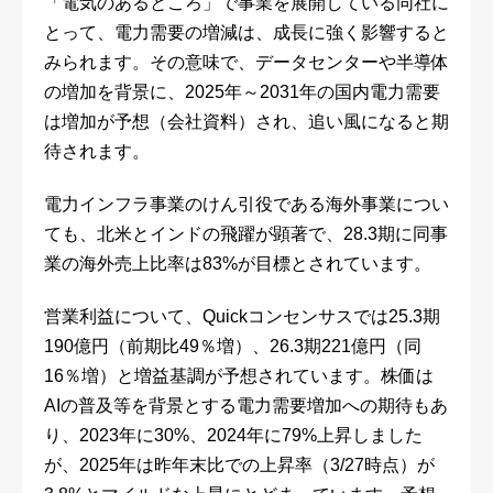
「電気のあるところ」で事業を展開している同社に
とって、電力需要の増減は、成長に強く影響すると
みられます。その意味で、データセンターや半導体
の増加を背景に、2025年～2031年の国内電力需要
は増加が予想（会社資料）され、追い風になると期
待されます。
電力インフラ事業のけん引役である海外事業につい
ても、北米とインドの飛躍が顕著で、28.3期に同事
業の海外売上比率は83%が目標とされています。
営業利益について、Quickコンセンサスでは25.3期
190億円（前期比49％増）、26.3期221億円（同
16％増）と増益基調が予想されています。株価は
AIの普及等を背景とする電力需要増加への期待もあ
り、2023年に30%、2024年に79%上昇しました
が、2025年は昨年末比での上昇率（3/27時点）が