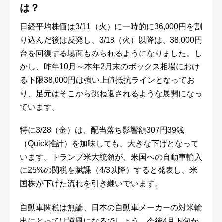
は？
日経平均株価は3/11（火）に一時的に36,000円を割
り込んだ後は反発し、3/18（火）以降は、38,000円
台を回復する場面もみられるようになりました。し
かし、昨年10月～本年2月末のボックス相場におけ
る下限38,000円は強い上値抵抗ラインとなってお
り、足元はそこから跳ね返されるような展開になっ
ています。
特に3/28（金）は、配当落ち影響額307円39銭
（Quick推計）を加味しても、大きな下げとなって
います。トランプ米大統領が、米国への自動車輸入
に25%の関税を賦課（4/3以降）すると発表し、米
国株が下げた流れを引き継いでいます。
自動車関税は無論、日本の自動車メーカーの対米輸
出にとっては逆風になるでしょう。今後4月下旬か