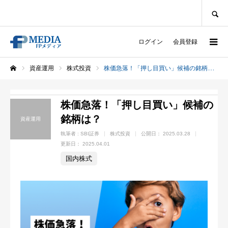
SEARCH
ログイン
会員登録
資産運用
株式投資
株価急落！「押し目買い」候補の銘柄は？
ホーム
株価急落！「押し目買い」候補の
銘柄は？
資産運用
執筆者 :
SBI証券
株式投資
公開日：
2025.03.28
更新日：
2025.04.01
国内株式