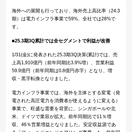
海外への展開も行っており、海外売上高比率（24.3
期）は電力インフラ事業で59%、全社では28%で
す。
■
25.3
期
3Q
累計では全セグメントで利益が改善
1/31(金)に発表された25.3期3Q決算(累計)では、売
上高1,910億円（前年同期比3.9%増）、営業利益
59.9億円（前年同期は0.8億円赤字）となり、増
収・黒字転換となりました。
電力インフラ事業では、海外を主体とする変電（発
電された高圧電力を消費者が使えるように変える）
事業で、旺盛な需要を背景に、シンガポールや北
米、ドイツで業容が拡大。前年同期比で11％増
収、46％営業増益となりました。安定収益源であ