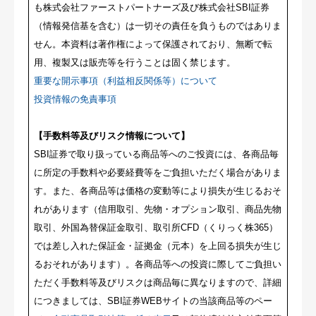
も株式会社ファーストパートナーズ及び株式会社SBI証券
（情報発信基を含む）は一切その責任を負うものではありま
せん。本資料は著作権によって保護されており、無断で転
用、複製又は販売等を行うことは固く禁じます。
重要な開示事項（利益相反関係等）について
投資情報の免責事項
【手数料等及びリスク情報について】
SBI証券で取り扱っている商品等へのご投資には、各商品毎
に所定の手数料や必要経費等をご負担いただく場合がありま
す。また、各商品等は価格の変動等により損失が生じるおそ
れがあります（信用取引、先物・オプション取引、商品先物
取引、外国為替保証金取引、取引所CFD（くりっく株365）
では差し入れた保証金・証拠金（元本）を上回る損失が生じ
るおそれがあります）。各商品等への投資に際してご負担い
ただく手数料等及びリスクは商品毎に異なりますので、詳細
につきましては、SBI証券WEBサイトの当該商品等のペー