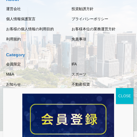
運営会社
投資勧誘方針
個人情報保護宣言
プライバシーポリシー
お客様の個人情報の利用目的
お客様本位の業務運営方針
利用規約
免責事項
Category
会員限定
IFA
M&A
スポーツ
お知らせ
不動産投資
保険
相続・事業承継
税金
経済情報
資産運用