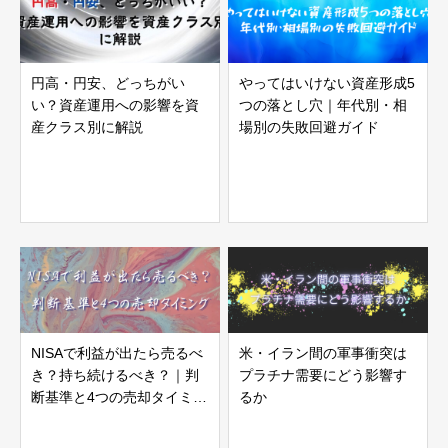
円高・円安、どっちがい
やってはいけない資産形成5
い？資産運用への影響を資
つの落とし穴｜年代別・相
産クラス別に解説
場別の失敗回避ガイド
NISAで利益が出たら売るべ
米・イラン間の軍事衝突は
き？持ち続けるべき？｜判
プラチナ需要にどう影響す
断基準と4つの売却タイミン
るか
グ