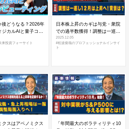
今後どうなる？2026年
日本株上昇のカギは与党・衆院
ィジカルAIと量子コン
での過半数獲得！調整は一巡し
2025.12.05
ィング【未来投資
12月は上昇へ！背景は？ | 松波
未来投資フォーサイト
#松波俊哉のプロフェッショナルインサイ
GHT#18】
俊哉のプロフェッショナルイン
ト
サイト#56
ミクスはアベノミクス
「年間最大のボラティリティ10