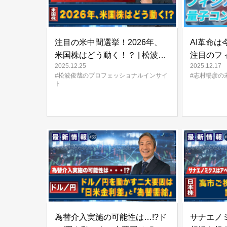
注目の米中間選挙！2026年、
AI革命は
米国株はどう動く！？ | 松波俊
注目のフ
2025.12.25
2025.12.17
哉のプロフェッショナルインサ
ピューテ
#松波俊哉のプロフェッショナルインサイ
#志村暢彦の
イト#57
FORESI
ト
為替介入実施の可能性は…!?ド
サナエノ