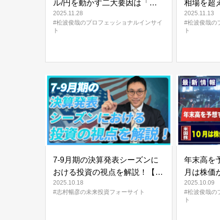
ル/円を動かす二大要因は「日
相場を超
2025.11.28
2025.11.13
米金利差」と「為替需給」 | 松
か！？高
#松波俊哉のプロフェッショナルインサイ
#松波俊哉の
波俊哉のプロフェッショナルイ
は一服、調
ト
ト
ンサイト#55
波俊哉の
ンサイト#
7-9月期の決算発表シーズンに
年末高を
おける投資の視点を解説！【未
月は株価
2025.10.18
2025.10.09
来投資FORESIGHT#17】
高い！？ 
#志村暢彦の未来投資フォーサイト
#松波俊哉の
ッショナル
ト