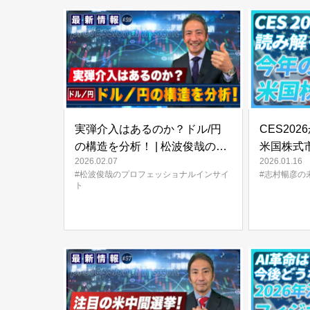
実弾介入はあるのか？ドル/円
CES20
の構造を分析！ | 松波俊哉のプ
米国株式
2026.02.07
2026.01.16
ロフェッショナルインサイト
FORESI
#松波俊哉のプロフェッショナルインサイ
#志村暢彦の
#59
ト