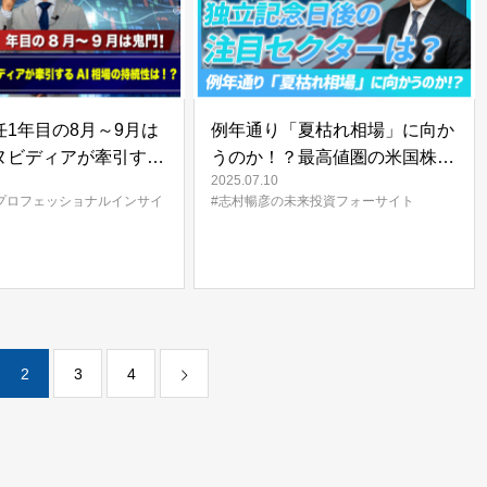
1年目の8月～9月は
例年通り「夏枯れ相場」に向か
ヌビディアが牽引する
うのか！？最高値圏の米国株
2025.07.10
持続性は！？ | 松波俊
式！独立記念日後の注目セクタ
プロフェッショナルインサイ
#志村暢彦の未来投資フォーサイト
フェッショナルインサ
ーは？【未来投資
FORESIGHT#14】
2
3
4