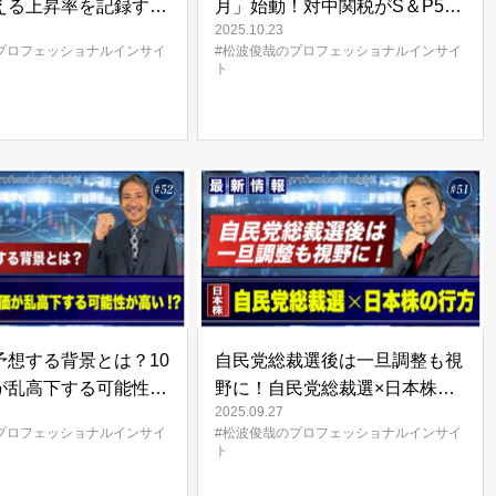
える上昇率を記録する
月」始動！対中関税がS＆P500
2025.10.23
市ご祝儀・急上昇相場
に与える影響とは！？ | 松波俊
プロフェッショナルインサイ
#松波俊哉のプロフェッショナルインサイ
整局面入りへ！ | 松
哉のプロフェッショナルインサ
ト
プロフェッショナルイ
イト#53
54
予想する背景とは？10
自民党総裁選後は一旦調整も視
が乱高下する可能性が
野に！自民党総裁選×日本株の
2025.09.27
| 松波俊哉のプロフェ
行方 | 松波俊哉のプロフェッシ
プロフェッショナルインサイ
#松波俊哉のプロフェッショナルインサイ
インサイト#52
ョナルインサイト#51
ト