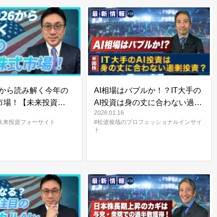
26から読み解く今年の
AI相場はバブルか！？IT大手の
市場！【未来投資
AI投資は身の丈に合わない過剰
2026.01.16
GHT#19】
投資？ | 松波俊哉のプロフェッ
未来投資フォーサイト
#松波俊哉のプロフェッショナルインサイ
ショナルインサイト#58
ト