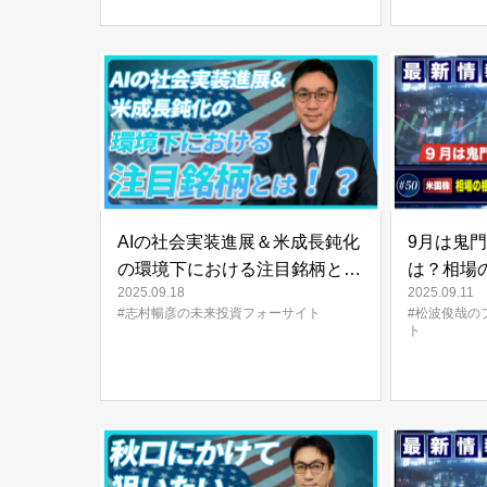
AIの社会実装進展＆米成長鈍化
9月は鬼
の環境下における注目銘柄と
は？相場
2025.09.18
2025.09.11
は！？【未来投資
実で売る」
#志村暢彦の未来投資フォーサイト
#松波俊哉の
FORESIGHT#16】
松波俊哉
ト
インサイト