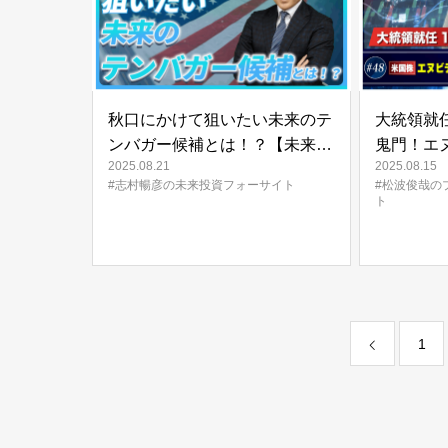
秋口にかけて狙いたい未来のテ
大統領就任
ンバガー候補とは！？【未来投
鬼門！エ
2025.08.21
2025.08.15
資FORESIGHT#15】
AI相場の
#志村暢彦の未来投資フォーサイト
#松波俊哉の
哉のプロ
ト
イト#48
1