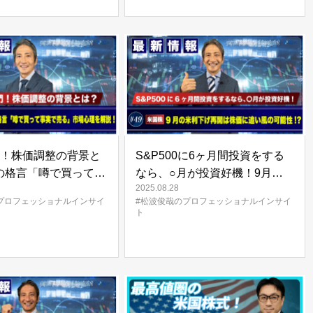
門！株価調整の背景と
S&P500に6ヶ月間投資をする
の格言「噂で買って事
なら、○月が投資好機！9月の米
2025.08.28
市場心理を解説！ |
利下げ再開は株価に追い風の可
プロフェッショナルインサイ
#松波俊哉のプロフェッショナルインサイ
のプロフェッショナル
能性！？ | 松波俊哉のプロフェ
ト
#50
ッショナルインサイト#49