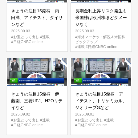
きょうの注目15銘柄 内
長期金利上昇リスク発生も
田洋、アドテスト、ダイサ
米国株は欧州株ほどダメー
ンなど
ジなく
2025.09.03
2025.09.03
#お宝とって出し
#連載
#海外マーケット解説＆米国株
#日経CNBC online
ピックアップ
#連載
#日経CNBC online
きょうの注目15銘柄 伊
きょうの注目15銘柄 ア
藤園、三菱UFJ、H2Oリテ
ドテスト、トリケミカル、
イなど
ジオリーブGなど
2025.09.02
2025.09.01
#お宝とって出し
#連載
#お宝とって出し
#連載
#日経CNBC online
#日経CNBC online