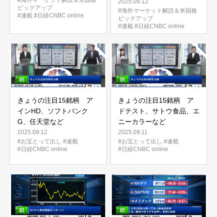
#海外マーケット解説＆米国株
2025.09.12
ピックアップ
#海外マーケット解説＆米国株
#連載
#日経CNBC online
ピックアップ
#連載
#日経CNBC online
きょうの注目15銘柄 ア
きょうの注目15銘柄 ア
インHD、ソフトバンク
ドテスト、サトウ食品、エ
G、任天堂など
ニーカラーなど
2025.09.12
2025.09.11
#お宝とって出し
#連載
#お宝とって出し
#連載
#日経CNBC online
#日経CNBC online