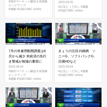
#海外マーケット解説＆米国株
2025.09.05
ピックアップ
#お宝とって出し
#連載
#連載
#日経CNBC online
#日経CNBC online
7月の米雇用動態調査は6
きょうの注目15銘柄 ソ
月から減少 米経済の先行
ニーG、ソフトバンクG、
き警戒が相場の重荷に
日揮HDなど
2025.09.04
2025.09.04
#海外マーケット解説＆米国株
#お宝とって出し
#連載
ピックアップ
#日経CNBC online
#連載
#日経CNBC online