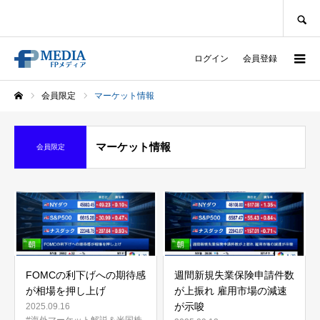
SEARCH
ログイン
会員登録
会員限定
マーケット情報
ホーム
マーケット情報
会員限定
FOMCの利下げへの期待感
週間新規失業保険申請件数
が相場を押し上げ
が上振れ 雇用市場の減速
が示唆
2025.09.16