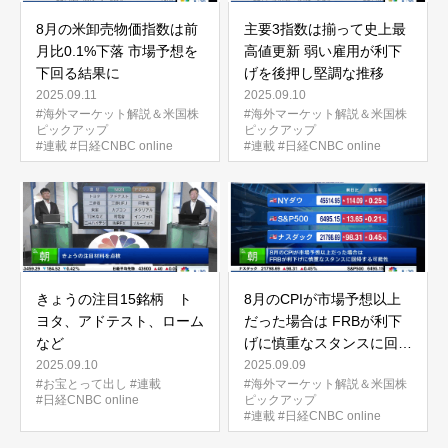
8月の米卸売物価指数は前
主要3指数は揃って史上最
月比0.1%下落 市場予想を
高値更新 弱い雇用が利下
下回る結果に
げを後押し堅調な推移
2025.09.11
2025.09.10
#海外マーケット解説＆米国株
#海外マーケット解説＆米国株
ピックアップ
ピックアップ
#連載
#日経CNBC online
#連載
#日経CNBC online
きょうの注目15銘柄 ト
8月のCPIが市場予想以上
ヨタ、アドテスト、ローム
だった場合は FRBが利下
など
げに慎重なスタンスに回帰
する可能性
2025.09.10
2025.09.09
#お宝とって出し
#連載
#海外マーケット解説＆米国株
#日経CNBC online
ピックアップ
#連載
#日経CNBC online