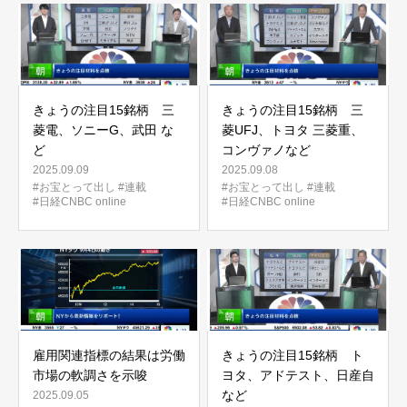
きょうの注目15銘柄 三
きょうの注目15銘柄 三
菱電、ソニーG、武田 な
菱UFJ、トヨタ 三菱重、
ど
コンヴァノなど
2025.09.09
2025.09.08
#お宝とって出し
#連載
#お宝とって出し
#連載
#日経CNBC online
#日経CNBC online
雇用関連指標の結果は労働
きょうの注目15銘柄 ト
市場の軟調さを示唆
ヨタ、アドテスト、日産自
など
2025.09.05