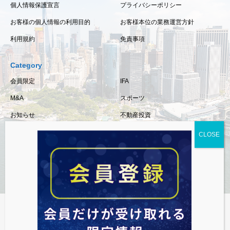
個人情報保護宣言
プライバシーポリシー
お客様の個人情報の利用目的
お客様本位の業務運営方針
利用規約
免責事項
Category
会員限定
IFA
M&A
スポーツ
お知らせ
不動産投資
保険
相続・事業承継
税金
経済情報
資産運用