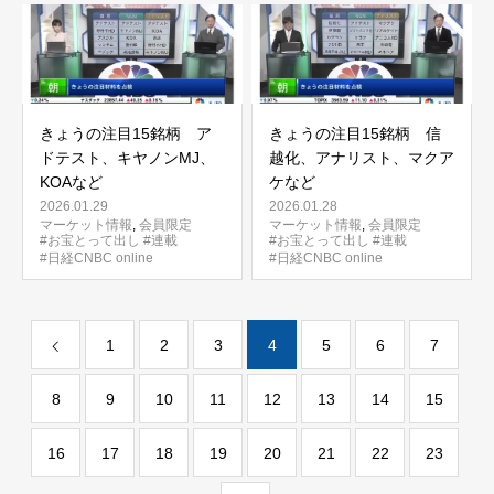
きょうの注目15銘柄 ア
きょうの注目15銘柄 信
ドテスト、キヤノンMJ、
越化、アナリスト、マクア
KOAなど
ケなど
2026.01.29
2026.01.28
マーケット情報
,
会員限定
マーケット情報
,
会員限定
#お宝とって出し
#連載
#お宝とって出し
#連載
#日経CNBC online
#日経CNBC online
1
2
3
4
5
6
7
8
9
10
11
12
13
14
15
16
17
18
19
20
21
22
23