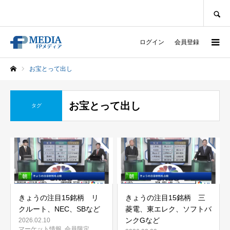
SEARCH
ログイン
会員登録
お宝とって出し
ホーム
お宝とって出し
タグ
きょうの注目15銘柄 リ
きょうの注目15銘柄 三
クルート、NEC、SBなど
菱電、東エレク、ソフトバ
ンクGなど
2026.02.10
マーケット情報
,
会員限定