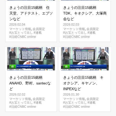
きょうの注目15銘柄 任
きょうの注目15銘柄
天堂、アドテスト、エプソ
TDK、キオクシア、大塚商
ンなど
会など
2026.02.04
2026.02.03
マーケット情報
,
会員限定
マーケット情報
,
会員限定
#お宝とって出し
#連載
#お宝とって出し
#連載
#日経CNBC online
#日経CNBC online
きょうの注目15銘柄
きょうの注目15銘柄 キ
ANAHD、野村、santecな
オクシア、キヤノン、
ど
INPEXなど
2026.02.02
2026.01.30
マーケット情報
,
会員限定
マーケット情報
,
会員限定
#お宝とって出し
#連載
#お宝とって出し
#連載
#日経CNBC online
#日経CNBC online