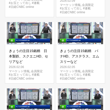
2026.02.09
#お宝とって出し
#連載
マーケット情報
,
会員限定
#日経CNBC online
#お宝とって出し
#連載
#日経CNBC online
きょうの注目15銘柄 日
きょうの注目15銘柄 パ
本製鉄、スクエニHD、セ
ナHD、アステラス、エム
リアなど
スリーなど
2026.02.06
2026.02.05
マーケット情報
,
会員限定
マーケット情報
,
会員限定
#お宝とって出し
#連載
#お宝とって出し
#連載
#日経CNBC online
#日経CNBC online