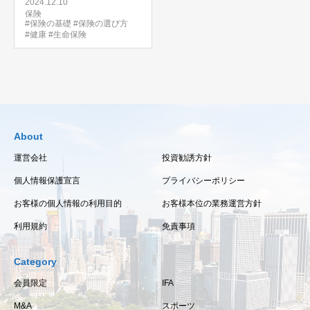
2024.12.10
保険
#保険の基礎
#保険の選び方
#健康
#生命保険
About
運営会社
投資勧誘方針
個人情報保護宣言
プライバシーポリシー
お客様の個人情報の利用目的
お客様本位の業務運営方針
利用規約
免責事項
Category
会員限定
IFA
M&A
スポーツ