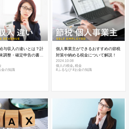
給与収入の違いとは？計
個人事業主ができるおすすめの節税
末調整・確定申告の書き
対策や納める税金について解説！
2024.10.08
金
個人の税金
,
税金
お金の知識
#ふるなび
#お金の知識