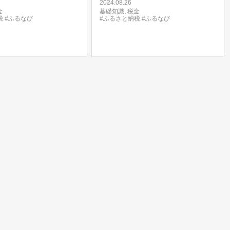
2024.08.26
金
基礎知識
,
税金
税
#ふるなび
#ふるさと納税
#ふるなび