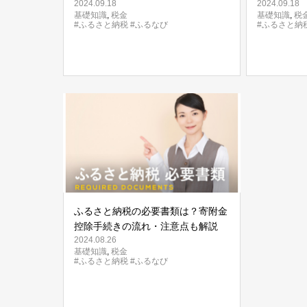
2024.09.18
2024.09.18
トを解説
す！
基礎知識
,
税金
基礎知識
,
税
#ふるさと納税
#ふるなび
#ふるさと納
ふるさと納税の必要書類は？寄附金
控除手続きの流れ・注意点も解説
2024.08.26
基礎知識
,
税金
#ふるさと納税
#ふるなび