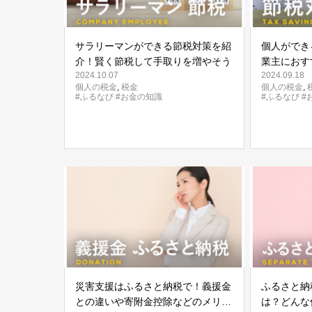
サラリーマンができる節税対策を紹
個人ができ
介！賢く節税して手取りを増やそう
業主におす
2024.10.07
2024.09.18
個人の税金
,
税金
個人の税金
,
#ふるなび
#お金の知識
#ふるなび
#
災害支援はふるさと納税で！義援金
ふるさと納
との違いや寄附金控除などのメリッ
は？どんな