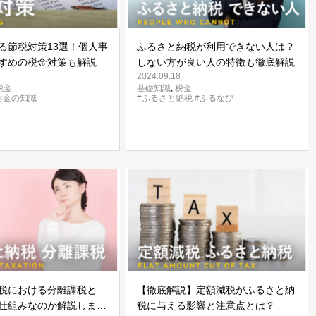
る節税対策13選！個人事
ふるさと納税が利用できない人は？
すめの税金対策も解説
しない方が良い人の特徴も徹底解説
2024.09.18
税金
基礎知識
,
税金
お金の知識
#ふるさと納税
#ふるなび
税における分離課税と
【徹底解説】定額減税がふるさと納
仕組みなのか解説しま
税に与える影響と注意点とは？