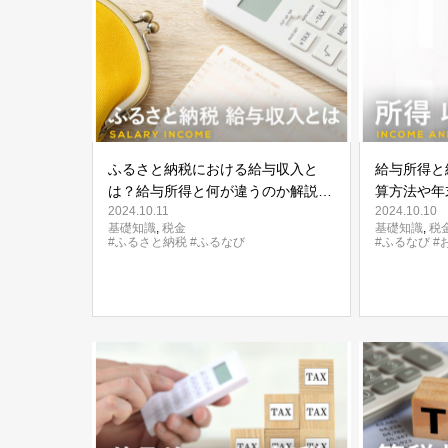
ふるさと納税における給与収入と
給与所得と
は？給与所得と何が違うのか解説し
算方法や年
2024.10.11
2024.10.10
ます
方も解説
基礎知識
,
税金
基礎知識
,
税
#ふるさと納税
#ふるなび
#ふるなび
#