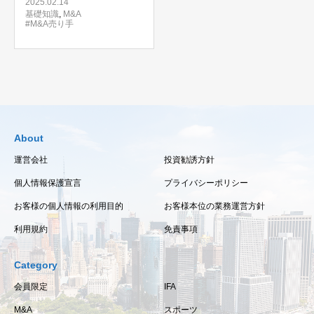
説！
2025.02.14
基礎知識
,
M&A
#M&A売り手
About
運営会社
投資勧誘方針
個人情報保護宣言
プライバシーポリシー
お客様の個人情報の利用目的
お客様本位の業務運営方針
利用規約
免責事項
Category
会員限定
IFA
M&A
スポーツ