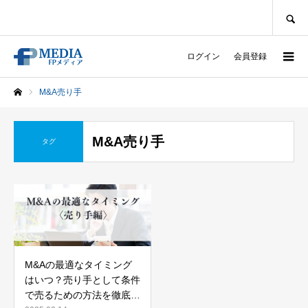
SEARCH
ログイン
会員登録
M&A売り手
ホーム
M&A売り手
タグ
M&Aの最適なタイミング
はいつ？売り手として条件
で売るための方法を徹底解