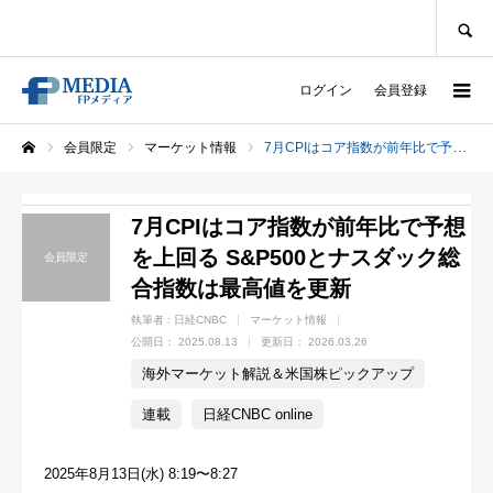
SEARCH
ログイン
会員登録
会員限定
マーケット情報
7月CPIはコア指数が前年比で予想を上回る S&P500とナスダック総合指数は最高値を更新
ホーム
7月CPIはコア指数が前年比で予想
を上回る S&P500とナスダック総
会員限定
合指数は最高値を更新
執筆者 :
日経CNBC
マーケット情報
公開日：
2025.08.13
更新日：
2026.03.26
海外マーケット解説＆米国株ピックアップ
連載
日経CNBC online
2025年8月13日(水) 8:19〜8:27