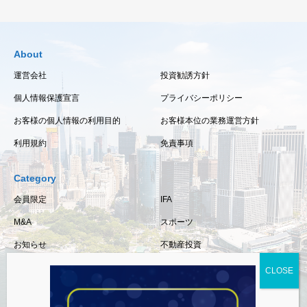
About
運営会社
投資勧誘方針
個人情報保護宣言
プライバシーポリシー
お客様の個人情報の利用目的
お客様本位の業務運営方針
利用規約
免責事項
Category
会員限定
IFA
M&A
スポーツ
お知らせ
不動産投資
保険
相続・事業承継
税金
経済情報