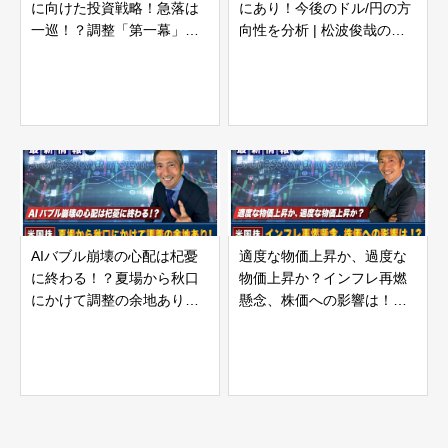
に向けた投資戦略！急落は
にあり！今後のドル/円の方
一巡！？調整「第一幕」が
向性を分析 | 松波俊哉のプ
終盤へ！ | 松波俊哉のプロ
ロフェッショナルインサイ
フェッショナルインサイト
ト#70
#71
AIバブル崩壊の心配は杞憂
適度な物価上昇か、過度な
に終わる！？夏場から秋口
物価上昇か？インフレ再燃
にかけて調整の余地あり！ |
懸念、株価への影響は！？ |
松波俊哉のプロフェッショ
松波俊哉のプロフェッショ
ナルインサイト#69
ナルインサイト#68