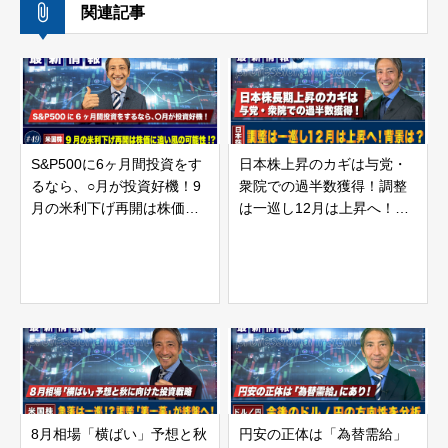
関連記事
S&P500に6ヶ月間投資をす
日本株上昇のカギは与党・
るなら、○月が投資好機！9
衆院での過半数獲得！調整
月の米利下げ再開は株価に
は一巡し12月は上昇へ！背
追い風の可能性！？ | 松波
景は？ | 松波俊哉のプロフ
俊哉のプロフェッショナル
ェッショナルインサイト#56
インサイト#49
8月相場「横ばい」予想と秋
円安の正体は「為替需給」