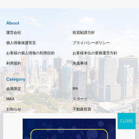
About
運営会社
投資勧誘方針
個人情報保護宣言
プライバシーポリシー
お客様の個人情報の利用目的
お客様本位の業務運営方針
利用規約
免責事項
Category
会員限定
IFA
M&A
スポーツ
お知らせ
不動産投資
保険
相続・事業承継
税金
経済情報