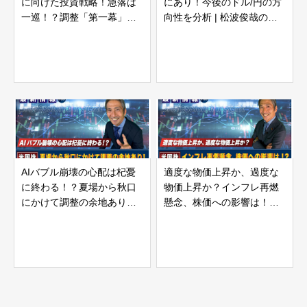
に向けた投資戦略！急落は
にあり！今後のドル/円の方
一巡！？調整「第一幕」が
向性を分析 | 松波俊哉のプ
終盤へ！ | 松波俊哉のプロ
ロフェッショナルインサイ
フェッショナルインサイト
ト#70
#71
AIバブル崩壊の心配は杞憂
適度な物価上昇か、過度な
に終わる！？夏場から秋口
物価上昇か？インフレ再燃
にかけて調整の余地あり！ |
懸念、株価への影響は！？ |
松波俊哉のプロフェッショ
松波俊哉のプロフェッショ
ナルインサイト#69
ナルインサイト#68