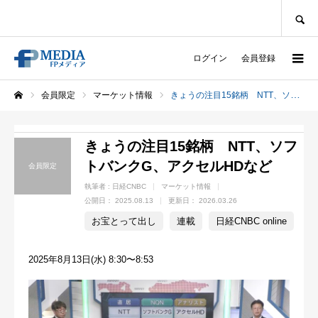
SEARCH
ログイン
会員登録
会員限定
マーケット情報
きょうの注目15銘柄 NTT、ソフトバンクG、アクセルHDなど
ホーム
きょうの注目15銘柄 NTT、ソフ
トバンクG、アクセルHDなど
会員限定
執筆者 :
日経CNBC
マーケット情報
公開日：
2025.08.13
更新日：
2026.03.26
お宝とって出し
連載
日経CNBC online
2025年8月13日(水) 8:30〜8:53