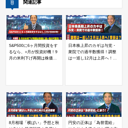
関連記事
S&P500に6ヶ月間投資をす
日本株上昇のカギは与党・
るなら、○月が投資好機！9
衆院での過半数獲得！調整
月の米利下げ再開は株価に
は一巡し12月は上昇へ！背
追い風の可能性！？ | 松波
景は？ | 松波俊哉のプロフ
俊哉のプロフェッショナル
ェッショナルインサイト#56
インサイト#49
8月相場「横ばい」予想と秋
円安の正体は「為替需給」