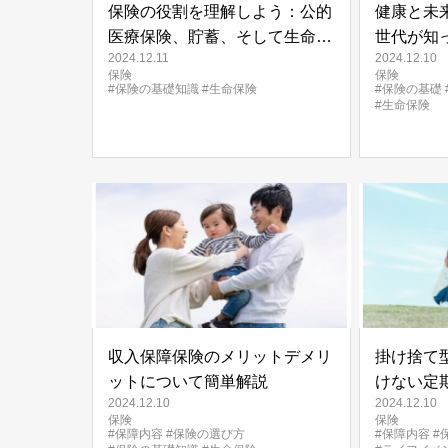
保険の役割を理解しよう：公的
健康と未
医療保険、貯蓄、そして生命保
世代が知
2024.12.11
2024.12.10
険
の考え方
保険
保険
#保険の基礎知識
#生命保険
#保険の基礎
#生命保険
収入保障保険のメリットデメリ
掛け捨て
ットについて簡単解説
けない定
2024.12.10
2024.12.10
説
保険
保険
#保障内容
#保険の選び方
#保障内容
#