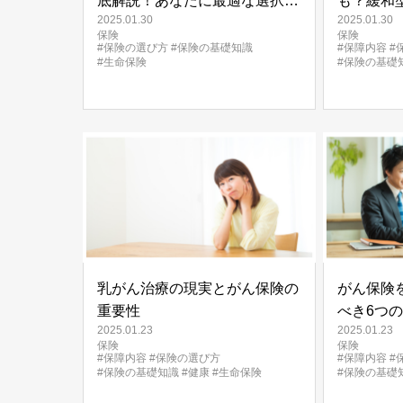
底解説！あなたに最適な選択肢
も？緩和
2025.01.30
2025.01.30
は？
び方
保険
保険
#保険の選び方
#保険の基礎知識
#保障内容
#
#生命保険
#保険の基礎
乳がん治療の現実とがん保険の
がん保険
重要性
べき6つ
2025.01.23
2025.01.23
保険
保険
#保障内容
#保険の選び方
#保障内容
#
#保険の基礎知識
#健康
#生命保険
#保険の基礎