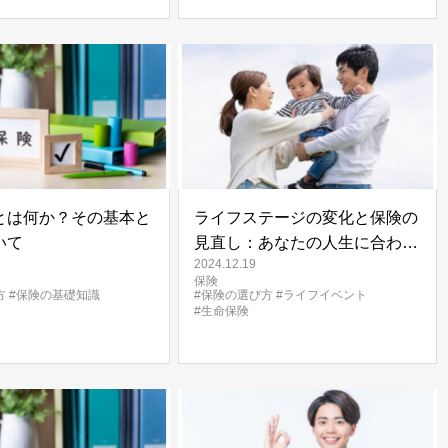
とは何か？その基本と
ライフステージの変化と保険の
いて
見直し：あなたの人生に合わせ
2024.12.19
た最適な保険プランを見つける
保険
方法
方
#保険の基礎知識
#保険の選び方
#ライフイベント
#生命保険