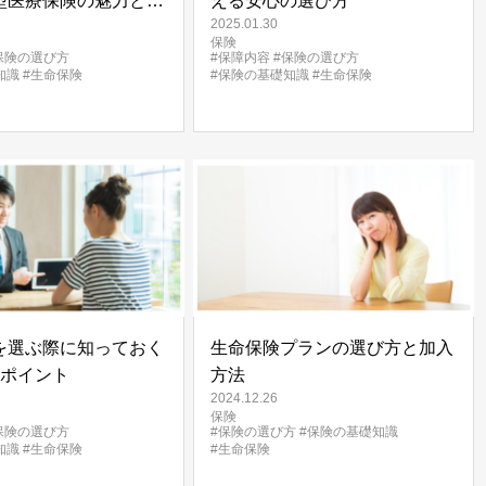
型医療保険の魅力と選
える安心の選び方
2025.01.30
保険
保険の選び方
#保障内容
#保険の選び方
知識
#生命保険
#保険の基礎知識
#生命保険
を選ぶ際に知っておく
生命保険プランの選び方と加入
のポイント
方法
2024.12.26
保険
保険の選び方
#保険の選び方
#保険の基礎知識
知識
#生命保険
#生命保険