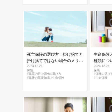
死亡保険の選び方：掛け捨てと
生命保険
掛け捨てではない場合のメリッ
種類につ
2024.12.26
2024.12.26
ト、デメリット
保険
保険
#保障内容
#保険の選び方
#保険の選び
#保険の基礎知識
#生命保険
#生命保険