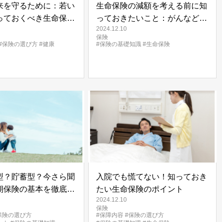
来を守るために：若い
生命保険の減額を考える前に知
っておくべき生命保険
っておきたいこと：がんなどの
2024.12.10
病気に備えるための重要なポイ
保険
ント
#保険の選び方
#健康
#保険の基礎知識
#生命保険
型？貯蓄型？今さら聞
入院でも慌てない！知っておき
期保険の基本を徹底解
たい生命保険のポイント
2024.12.10
保険
保険の選び方
#保障内容
#保険の選び方