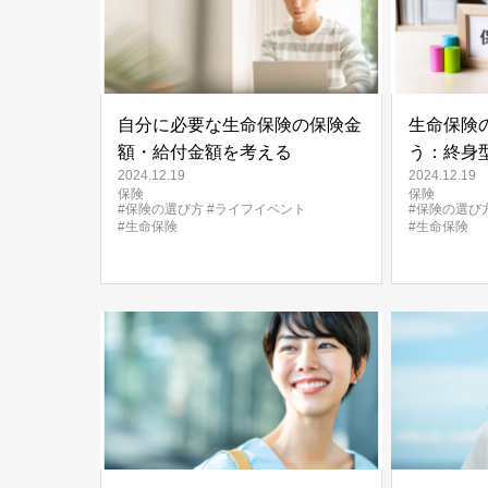
自分に必要な生命保険の保険金
生命保険
額・給付金額を考える
う：終身
2024.12.19
2024.12.19
（有期型
保険
保険
#保険の選び方
#ライフイベント
#保険の選び
#生命保険
#生命保険