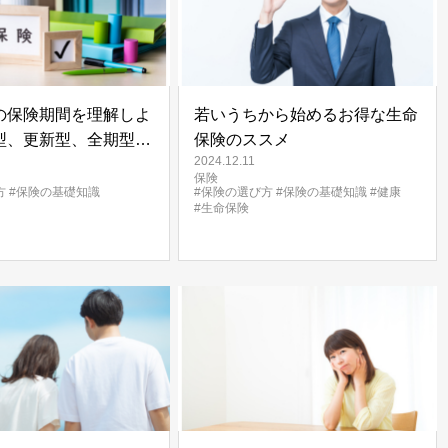
の保険期間を理解しよ
若いうちから始めるお得な生命
型、更新型、全期型
保険のススメ
2024.12.11
）の違いと選び方
保険
方
#保険の基礎知識
#保険の選び方
#保険の基礎知識
#健康
#生命保険