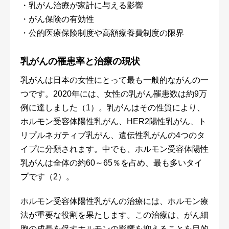
・乳がん治療が家計に与える影響
・がん保険の有効性
・公的医療保険制度や高額療養費制度の限界
乳がんの罹患率と治療の現状
乳がんは日本の女性にとって最も一般的ながんの一
つです。2020年には、女性の乳がん罹患数は約9万
例に達しました（1）。乳がんはその性質により、
ホルモン受容体陽性乳がん、HER2陽性乳がん、ト
リプルネガティブ乳がん、遺伝性乳がんの4つのタ
イプに分類されます。中でも、ホルモン受容体陽性
乳がんは全体の約60～65％を占め、最も多いタイ
プです（2）。
ホルモン受容体陽性乳がんの治療には、ホルモン療
法が重要な役割を果たします。この治療は、がん細
胞の成長を促すホルモンの影響を抑えることを目的