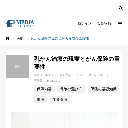
SEARCH
ログイン
会員登録
保険
乳がん治療の現実とがん保険の重要性
ホーム
乳がん治療の現実とがん保険の重
要性
保険
執筆者 :
ネオファースト生命
公開日：
2025.01.23
更新日：
2025.02.17
保障内容
保険の選び方
保険の基礎知識
健康
生命保険