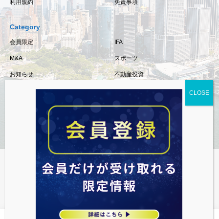
利用規約
免責事項
Category
会員限定
IFA
M&A
スポーツ
お知らせ
不動産投資
保険
相続・事業承継
税金
経済情報
資産運用
資産・不動産・M&Aまで対応
最新トレンド情報を会員限定で発信