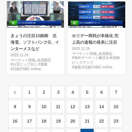
きょうの注目15銘柄 北
ホリデー商戦が本格化 売
海電、ソフトバンクG、イ
上高の速報の発表に注目
ンターメスなど
2025.11.26
マーケット情報
,
会員限定
2025.11.26
#海外マーケット解説＆米国株
マーケット情報
,
会員限定
ピックアップ
#お宝とって出し
#連載
#連載
#日経CNBC online
#日経CNBC online
1
2
3
4
5
6
7
8
9
10
11
12
13
14
15
16
17
18
19
20
21
22
23