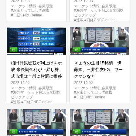
2025.12.03
2025.12.03
マーケット情報
,
会員限定
マーケット情報
,
会員限定
#お宝とって出し
#連載
#海外マーケット解説＆米国株
#日経CNBC online
ピックアップ
#連載
#日経CNBC online
植田日銀総裁が利上げを示
きょうの注目15銘柄 伊
唆 米長期金利が上昇し株
藤園、三井住友FG、ワー
式市場は全般に軟調に推移
クマンなど
2025.12.02
2025.12.02
マーケット情報
,
会員限定
マーケット情報
,
会員限定
#海外マーケット解説＆米国株
#お宝とって出し
#連載
ピックアップ
#日経CNBC online
#連載
#日経CNBC online