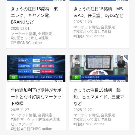
きょうの注目15銘柄 東
きょうの注目15銘柄 MS
エレク、キヤノン電、
＆AD、任天堂、DyDoなど
BRANUなど
2025.11.28
マーケット情報
,
会員限定
2025.12.01
#お宝とって出し
#連載
マーケット情報
,
会員限定
#日経CNBC online
#お宝とって出し
#連載
#日経CNBC online
年内追加利下げ期待がサポ
きょうの注目15銘柄 郵
ートとなり好調なマーケッ
船、ヒュマメイド、三菱マ
ト模様
など
2025.11.27
2025.11.27
マーケット情報
,
会員限定
マーケット情報
,
会員限定
#海外マーケット解説＆米国株
#お宝とって出し
#連載
ピックアップ
#日経CNBC online
#連載
#日経CNBC online