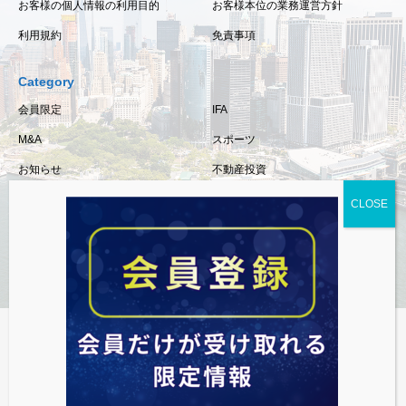
お客様の個人情報の利用目的
お客様本位の業務運営方針
利用規約
免責事項
Category
会員限定
IFA
M&A
スポーツ
お知らせ
不動産投資
保険
相続・事業承継
税金
経済情報
資産運用