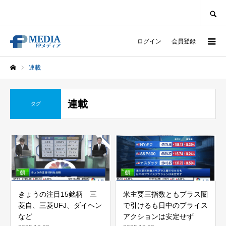
SEARCH
ログイン
会員登録
連載
ホーム
連載
タグ
きょうの注目15銘柄 三
米主要三指数ともプラス圏
菱自、三菱UFJ、ダイヘン
で引けるも日中のプライス
など
アクションは安定せず