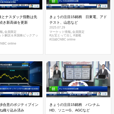
指数とナスダック指数は先
きょうの注目15銘柄 日東電、アド
続き新高値を更新
テスト、山忠など
2025.07.29
報
,
会員限定
マーケット情報
,
会員限定
ット解説＆米国株ピックアッ
#お宝とって出し
#連載
#日経CNBC online
BC online
渉合意のポジティブイン
きょうの注目15銘柄 バンナム
ね織り込み済み
HD、ソニーG、AGCなど