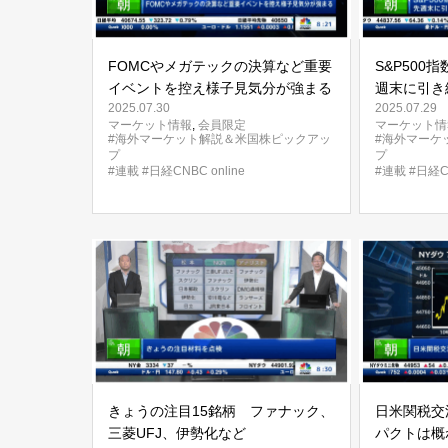
FOMCやメガテックの決算など重要
S&P500
イベントを控え様子見気分が強まる
週末に引き
2025.07.30
2025.07.29
マーケット情報
,
会員限定
マーケット情
#海外マーケット解説＆米国株ピックアッ
#海外マーケ
プ
プ
#連載
#日経CNBC online
#連載
#日経CN
きょうの注目15銘柄 ファナック、
日米関税交
三菱UFJ、伊勢化など
パクトは概