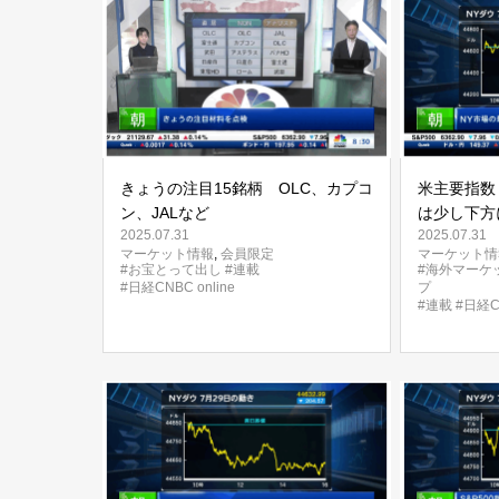
きょうの注目15銘柄 OLC、カプコ
米主要指数
ン、JALなど
は少し下方
2025.07.31
2025.07.31
心はマイク
マーケット情報
,
会員限定
マーケット情
表に
#お宝とって出し
#連載
#海外マーケ
#日経CNBC online
プ
#連載
#日経CN