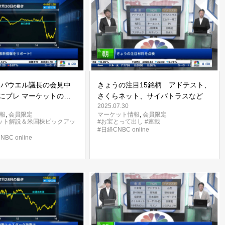
 パウエル議長の会見中
きょうの注目15銘柄 アドテスト、
にブレ マーケットの関
さくらネット、サイバトラスなど
2025.07.30
ロソフトとメタの決算発
報
,
会員限定
マーケット情報
,
会員限定
ット解説＆米国株ピックアッ
#お宝とって出し
#連載
#日経CNBC online
BC online