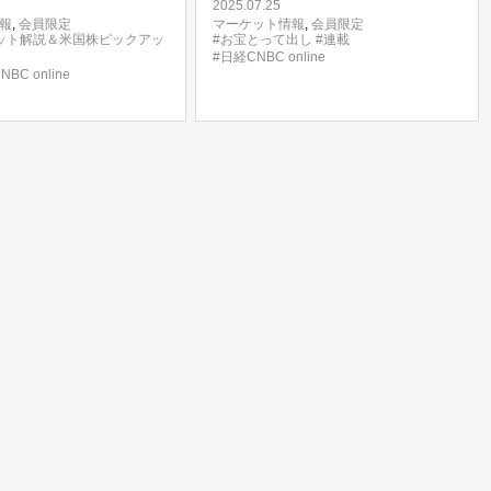
2025.07.25
報
,
会員限定
マーケット情報
,
会員限定
ット解説＆米国株ピックアッ
#お宝とって出し
#連載
#日経CNBC online
BC online