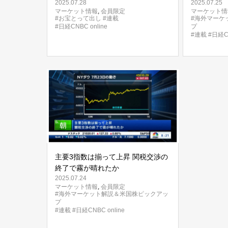
2025.07.28
2025.07.25
マーケット情報
,
会員限定
マーケット情
#お宝とって出し
#連載
#海外マーケ
#日経CNBC online
プ
#連載
#日経CN
主要3指数は揃って上昇 関税交渉の
終了で霧が晴れたか
2025.07.24
マーケット情報
,
会員限定
#海外マーケット解説＆米国株ピックアッ
プ
#連載
#日経CNBC online