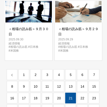
＜相場の読み筋＞９月３０
＜相場の読み筋＞９月２９
日
日
2025.09.30
2025.09.29
経済情報
経済情報
#相場の読み筋
#日本株
#相場の読み筋
#日本株
#米国株
#米国株
1
2
3
4
5
6
7
8
9
10
11
12
13
14
15
16
17
18
19
20
21
22
23