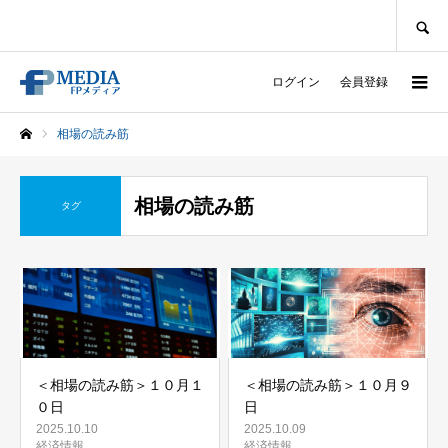
SEARCH
ログイン
会員登録
相場の読み筋
ホーム
相場の読み筋
タグ
＜相場の読み筋＞１０月１
＜相場の読み筋＞１０月９
０日
日
2025.10.10
2025.10.09
経済情報
経済情報