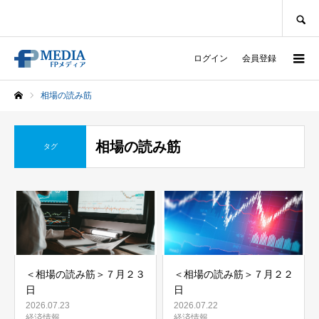
SEARCH
ログイン
会員登録
相場の読み筋
ホーム
相場の読み筋
タグ
＜相場の読み筋＞７月２３
＜相場の読み筋＞７月２２
日
日
2026.07.23
2026.07.22
経済情報
経済情報