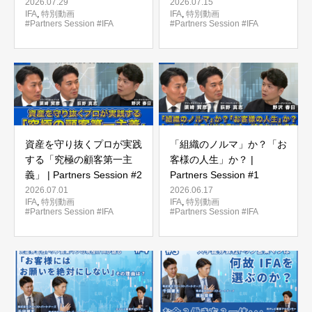
#4
Partners Session #3
2026.07.29
2026.07.15
IFA
,
特別動画
IFA
,
特別動画
#Partners Session
#IFA
#Partners Session
#IFA
資産を守り抜くプロが実践
「組織のノルマ」か？「お
する「究極の顧客第一主
客様の人生」か？ |
義」 | Partners Session #2
Partners Session #1
2026.07.01
2026.06.17
IFA
,
特別動画
IFA
,
特別動画
#Partners Session
#IFA
#Partners Session
#IFA