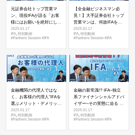
元証券会社トップ営業マ
【全金融ビジネスマン必
ン、現役IFAが語る「お客
見！】大手証券会社トップ
様にはお願いを絶対にしな
営業マンは、何故IFAを選
い」その理由は？ |
ぶのか？ | Partners
2025.01.17
2025.01.17
IFA
,
特別動画
IFA
,
特別動画
Partners Session #4
Session #3
#Partners Session
#IFA
#Partners Session
#IFA
金融機関の代理人ではな
金融の新常識!? IFA~独立
く、お客様の代理人”IFAを
系ファイナンシャルアドバ
選ぶメリット・デメリット
イザー~その実態に迫る |
は？｜Partners Session
Partners Session #1
2025.01.17
2025.01.17
IFA
,
特別動画
IFA
,
特別動画
#2
#Partners Session
#IFA
#Partners Session
#IFA