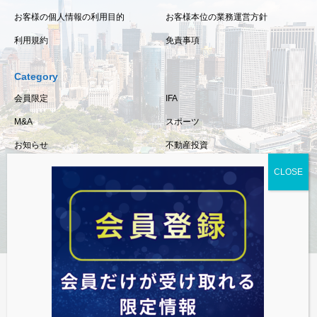
お客様の個人情報の利用目的
お客様本位の業務運営方針
利用規約
免責事項
Category
会員限定
IFA
M&A
スポーツ
お知らせ
不動産投資
保険
相続・事業承継
税金
経済情報
資産運用