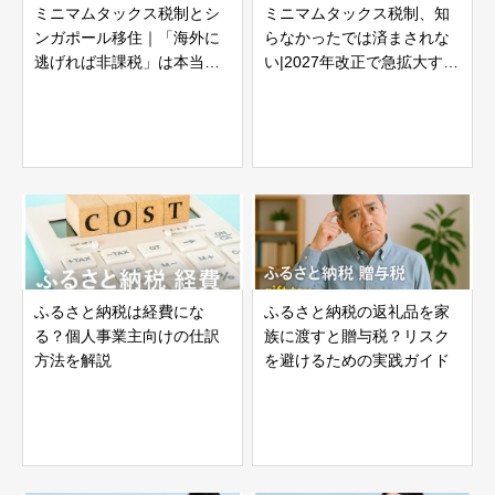
ミニマムタックス税制とシ
ミニマムタックス税制、知
ンガポール移住｜「海外に
らなかったでは済まされな
逃げれば非課税」は本当
い|2027年改正で急拡大する
か？
「増税の射程圏」
ふるさと納税は経費にな
ふるさと納税の返礼品を家
る？個人事業主向けの仕訳
族に渡すと贈与税？リスク
方法を解説
を避けるための実践ガイド