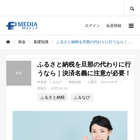
SEARCH
ログイン
会員登録
税金
基礎知識
ふるさと納税を旦那の代わりに行うなら｜決済名義に注意が必要！
ホーム
ふるさと納税を旦那の代わりに行
うなら｜決済名義に注意が必要！
税金
執筆者 :
ふるなび
基礎知識
公開日：
2022.04.27
更新日：
2025.03.19
ふるさと納税
ふるなび