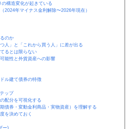
ぶりの構造変化が起きている
（2024年マイナス金利解除〜2026年現在）
なるのか
に持つ人」と「これから買う人」に差が出る
勝てるとは限らない
招く可能性と外貨資産への影響
米ドル建て債券の特徴
ステップ
状の配分を可視化する
（短期債券・変動金利商品・実物資産）を理解する
頻度を決めておく
ザー)