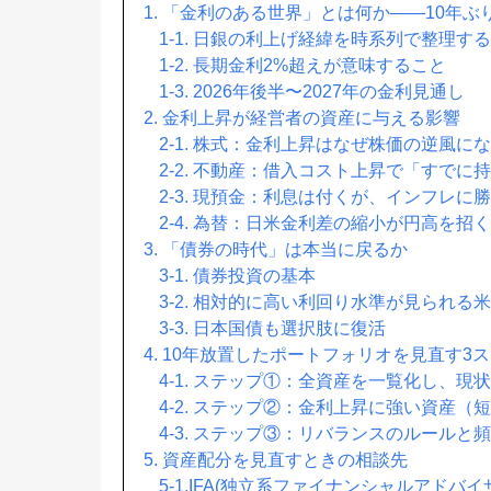
1. 「金利のある世界」とは何か——10年
1-1. 日銀の利上げ経緯を時系列で整理する
1-2. 長期金利2%超えが意味すること
1-3. 2026年後半〜2027年の金利見通し
2. 金利上昇が経営者の資産に与える影響
2-1. 株式：金利上昇はなぜ株価の逆風に
2-2. 不動産：借入コスト上昇で「すで
2-3. 現預金：利息は付くが、インフレに
2-4. 為替：日米金利差の縮小が円高を
3. 「債券の時代」は本当に戻るか
3-1. 債券投資の基本
3-2. 相対的に高い利回り水準が見られる
3-3. 日本国債も選択肢に復活
4. 10年放置したポートフォリオを見直す3
4-1. ステップ①：全資産を一覧化し、現
4-2. ステップ②：金利上昇に強い資産
4-3. ステップ③：リバランスのルールと
5. 資産配分を見直すときの相談先
5-1.IFA(独立系ファイナンシャルアドバイ