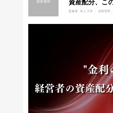
資産配分、こ
資産運用
監修者 :
井上 大作
資産管理