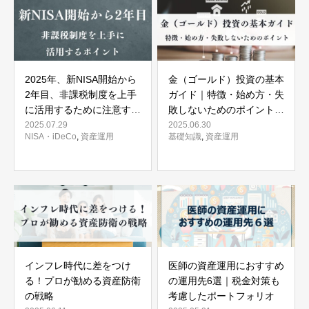
2025年、新NISA開始から
金（ゴールド）投資の基本
2年目、非課税制度を上手
ガイド｜特徴・始め方・失
に活用するために注意すべ
敗しないためのポイントを
きポイント
徹底解説
2025.07.29
2025.06.30
NISA・iDeCo
,
資産運用
基礎知識
,
資産運用
インフレ時代に差をつけ
医師の資産運用におすすめ
る！プロが勧める資産防衛
の運用先6選｜税金対策も
の戦略
考慮したポートフォリオ