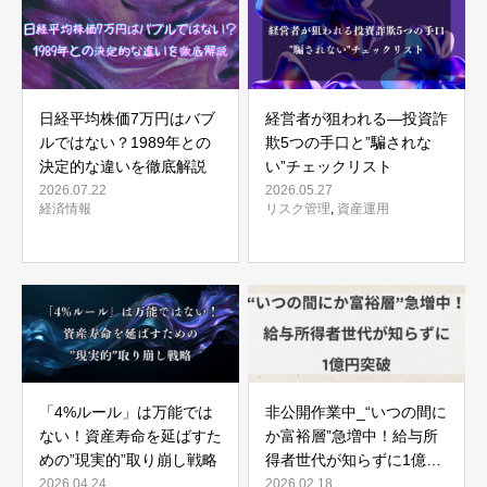
日経平均株価7万円はバブ
経営者が狙われる—投資詐
ルではない？1989年との
欺5つの手口と”騙されな
決定的な違いを徹底解説
い”チェックリスト
2026.07.22
2026.05.27
経済情報
リスク管理
,
資産運用
「4%ルール」は万能では
非公開作業中_“いつの間に
ない！資産寿命を延ばすた
か富裕層”急増中！給与所
めの”現実的”取り崩し戦略
得者世代が知らずに1億円
突破
2026.04.24
2026.02.18