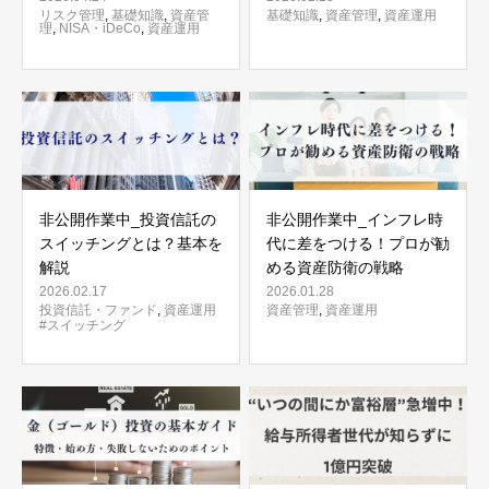
リスク管理
,
基礎知識
,
資産管
基礎知識
,
資産管理
,
資産運用
理
,
NISA・iDeCo
,
資産運用
非公開作業中_投資信託の
非公開作業中_インフレ時
スイッチングとは？基本を
代に差をつける！プロが勧
解説
める資産防衛の戦略
2026.02.17
2026.01.28
投資信託・ファンド
,
資産運用
資産管理
,
資産運用
#スイッチング