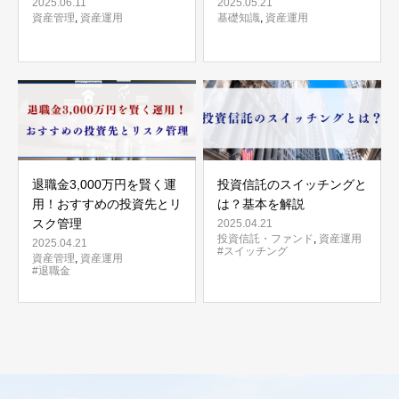
2025.06.11
2025.05.21
資産管理
,
資産運用
基礎知識
,
資産運用
退職金3,000万円を賢く運
投資信託のスイッチングと
用！おすすめの投資先とリ
は？基本を解説
スク管理
2025.04.21
投資信託・ファンド
,
資産運用
2025.04.21
#スイッチング
資産管理
,
資産運用
#退職金