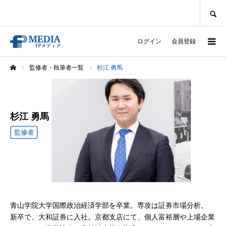
SEARCH
ログイン
会員登録
監修者・執筆者一覧
杉江 勇馬
ホーム
杉江 勇馬
監修者
青山学院大学国際政治経済学部を卒業。専攻は証券市場分析。
新卒で、大和証券に入社。京都支店にて、個人富裕層や上場企業