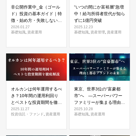
非公開作業中_金（ゴール
“いつの間にか富裕層”急増
ド）投資の基本ガイド｜特
中！給与所得者世代が知ら
徴・始め方・失敗しないた
ずに1億円突破
めのポイントを徹底解説
2026.01.27
2025.12.23
基礎知識
,
資産運用
基礎知識
,
資産管理
,
資産運用
オルカンは何年運用するべ
東京、世界3位の“富豪都
き？10年間の運用利回り
市”へ —スーパーパワー
とベストな投資期間を徹底
ファミリーが集まる理由と
解説
都市ブランドの未来
2025.11.27
2025.10.28
投資信託・ファンド
,
資産運用
基礎知識
,
資産運用