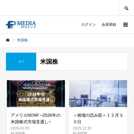
SEARCH
ログイン
会員登録
米国株
ホーム
米国株
タグ
アメリカNOW! ~2026年の
＜相場の読み筋＞１２月３
米国株式市場見通し~
０日
2026.01.05
2025.12.30
経済情報
経済情報