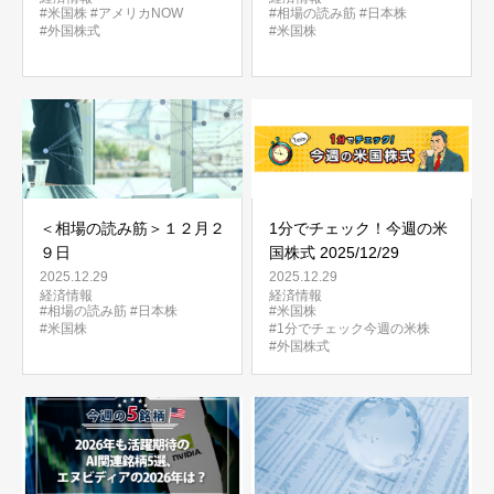
#米国株
#アメリカNOW
#相場の読み筋
#日本株
#外国株式
#米国株
＜相場の読み筋＞１２月２
1分でチェック！今週の米
９日
国株式 2025/12/29
2025.12.29
2025.12.29
経済情報
経済情報
#相場の読み筋
#日本株
#米国株
#米国株
#1分でチェック今週の米株
#外国株式