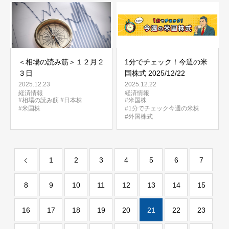
＜相場の読み筋＞１２月２
1分でチェック！今週の米
３日
国株式 2025/12/22
2025.12.23
2025.12.22
経済情報
経済情報
#相場の読み筋
#日本株
#米国株
#米国株
#1分でチェック今週の米株
#外国株式
1
2
3
4
5
6
7
8
9
10
11
12
13
14
15
16
17
18
19
20
21
22
23