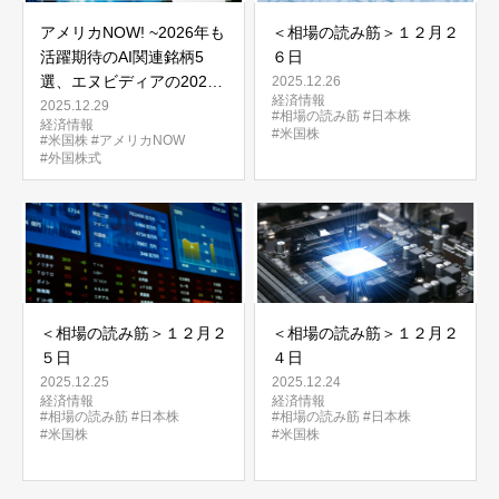
アメリカNOW! ~2026年も
＜相場の読み筋＞１２月２
活躍期待のAI関連銘柄5
６日
選、エヌビディアの2026
2025.12.26
経済情報
年は？~
2025.12.29
#相場の読み筋
#日本株
経済情報
#米国株
#米国株
#アメリカNOW
#外国株式
＜相場の読み筋＞１２月２
＜相場の読み筋＞１２月２
５日
４日
2025.12.25
2025.12.24
経済情報
経済情報
#相場の読み筋
#日本株
#相場の読み筋
#日本株
#米国株
#米国株