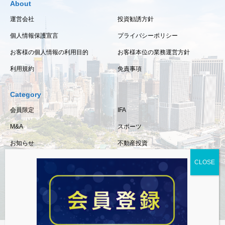
About
運営会社
投資勧誘方針
個人情報保護宣言
プライバシーポリシー
お客様の個人情報の利用目的
お客様本位の業務運営方針
利用規約
免責事項
Category
会員限定
IFA
M&A
スポーツ
お知らせ
不動産投資
保険
相続・事業承継
税金
経済情報
資産運用