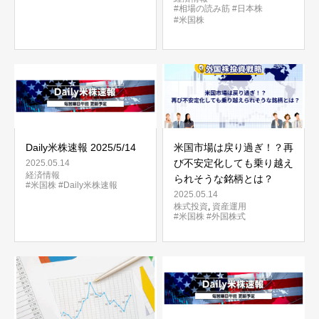
#相場の読み筋
#日本株
#米国株
Daily米株速報 2025/5/14
米国市場は戻り過ぎ！？再
び不安定化しても乗り越え
2025.05.14
経済情報
られそうな銘柄とは？
#米国株
#Daily米株速報
2025.05.14
株式投資
,
資産運用
#米国株
#外国株式