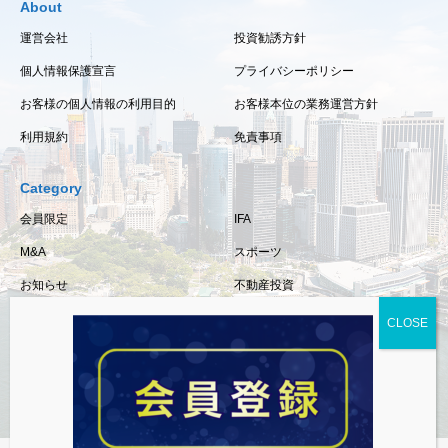
About
運営会社
投資勧誘方針
個人情報保護宣言
プライバシーポリシー
お客様の個人情報の利用目的
お客様本位の業務運営方針
利用規約
免責事項
Category
会員限定
IFA
M&A
スポーツ
お知らせ
不動産投資
保険
相続・事業承継
税金
経済情報
資産運用