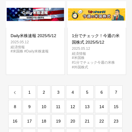
Daily米株速報 2025/5/12
1分でチェック！今週の米
国株式 2025/5/12
2025.05.12
経済情報
2025.05.12
#米国株
#Daily米株速報
経済情報
#米国株
#1分でチェック今週の米株
#外国株式
1
2
3
4
5
6
7
8
9
10
11
12
13
14
15
16
17
18
19
20
21
22
23