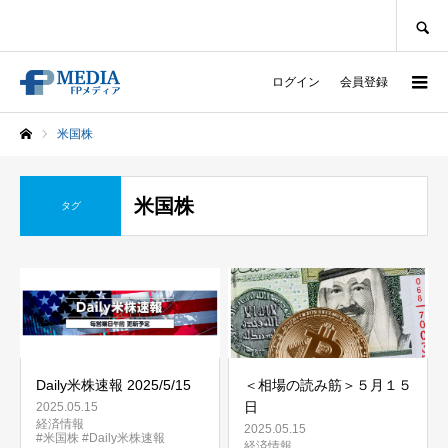
SEARCH
ログイン
会員登録
米国株
ホーム
米国株
タグ
Daily米株速報 2025/5/15
＜相場の読み筋＞５月１５
日
2025.05.15
経済情報
2025.05.15
#米国株
#Daily米株速報
経済情報