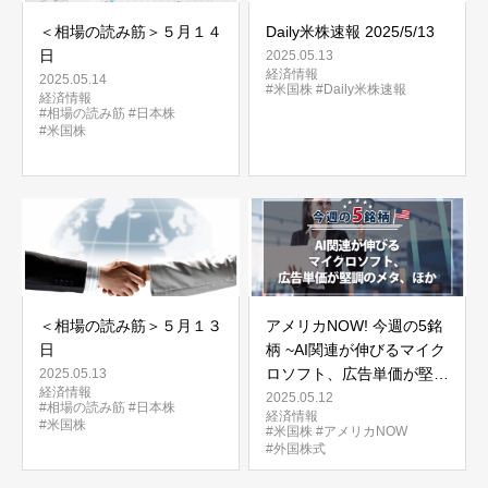
＜相場の読み筋＞５月１４
Daily米株速報 2025/5/13
日
2025.05.13
経済情報
2025.05.14
#米国株
#Daily米株速報
経済情報
#相場の読み筋
#日本株
#米国株
＜相場の読み筋＞５月１３
アメリカNOW! 今週の5銘
日
柄 ~AI関連が伸びるマイク
ロソフト、広告単価が堅調
2025.05.13
経済情報
のメタ、ほか~
2025.05.12
#相場の読み筋
#日本株
経済情報
#米国株
#米国株
#アメリカNOW
#外国株式