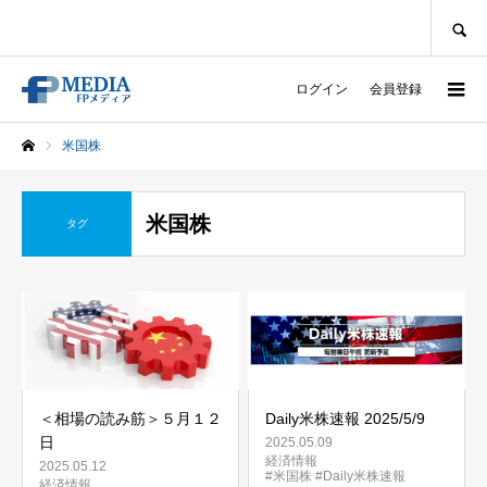
SEARCH
ログイン
会員登録
米国株
ホーム
米国株
タグ
＜相場の読み筋＞５月１２
Daily米株速報 2025/5/9
日
2025.05.09
経済情報
2025.05.12
#米国株
#Daily米株速報
経済情報