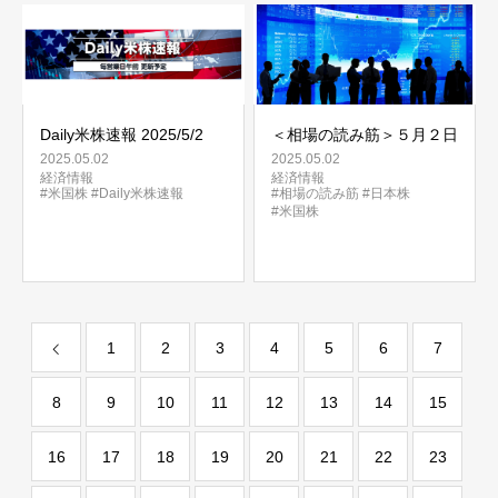
Daily米株速報 2025/5/2
＜相場の読み筋＞５月２日
2025.05.02
2025.05.02
経済情報
経済情報
#米国株
#Daily米株速報
#相場の読み筋
#日本株
#米国株
1
2
3
4
5
6
7
8
9
10
11
12
13
14
15
16
17
18
19
20
21
22
23