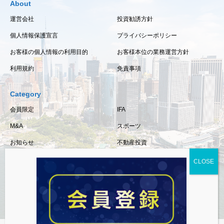
About
運営会社
投資勧誘方針
個人情報保護宣言
プライバシーポリシー
お客様の個人情報の利用目的
お客様本位の業務運営方針
利用規約
免責事項
Category
会員限定
IFA
M&A
スポーツ
お知らせ
不動産投資
保険
相続・事業承継
税金
経済情報
資産運用