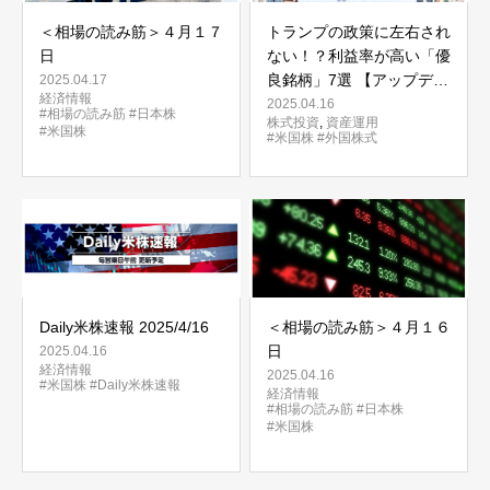
＜相場の読み筋＞４月１７
トランプの政策に左右され
日
ない！？利益率が高い「優
良銘柄」7選 【アップデー
2025.04.17
経済情報
ト】
2025.04.16
#相場の読み筋
#日本株
株式投資
,
資産運用
#米国株
#米国株
#外国株式
Daily米株速報 2025/4/16
＜相場の読み筋＞４月１６
日
2025.04.16
経済情報
2025.04.16
#米国株
#Daily米株速報
経済情報
#相場の読み筋
#日本株
#米国株