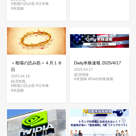
#相場の読み筋
#日本株
#米国株
＜相場の読み筋＞４月１８
Daily米株速報 2025/4/17
日
2025.04.17
経済情報
2025.04.18
#米国株
#Daily米株速報
経済情報
#相場の読み筋
#日本株
#米国株