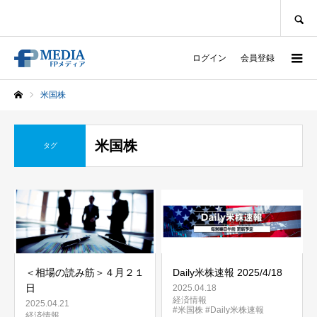
SEARCH
ログイン
会員登録
米国株
ホーム
米国株
タグ
＜相場の読み筋＞４月２１
Daily米株速報 2025/4/18
日
2025.04.18
経済情報
2025.04.21
#米国株
#Daily米株速報
経済情報