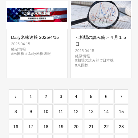
Daily米株速報 2025/4/15
＜相場の読み筋＞４月１５
日
2025.04.15
経済情報
2025.04.15
#米国株
#Daily米株速報
経済情報
#相場の読み筋
#日本株
#米国株
1
2
3
4
5
6
7
8
9
10
11
12
13
14
15
16
17
18
19
20
21
22
23