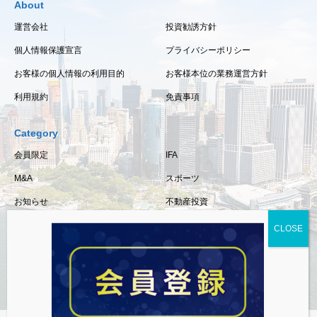
About
運営会社
投資勧誘方針
個人情報保護宣言
プライバシーポリシー
お客様の個人情報の利用目的
お客様本位の業務運営方針
利用規約
免責事項
Category
会員限定
IFA
M&A
スポーツ
お知らせ
不動産投資
保険
相続・事業承継
税金
経済情報
資産運用