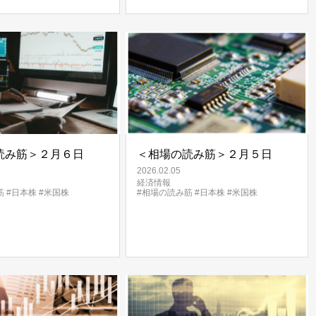
読み筋＞２月６日
＜相場の読み筋＞２月５日
2026.02.05
経済情報
筋
#日本株
#米国株
#相場の読み筋
#日本株
#米国株