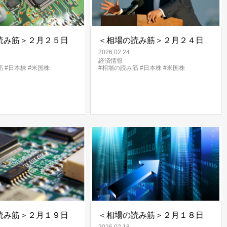
読み筋＞２月２５日
＜相場の読み筋＞２月２４日
2026.02.24
経済情報
筋
#日本株
#米国株
#相場の読み筋
#日本株
#米国株
読み筋＞２月１９日
＜相場の読み筋＞２月１８日