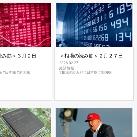
読み筋＞３月２日
＜相場の読み筋＞２月２７日
2026.02.27
経済情報
筋
#日本株
#米国株
#相場の読み筋
#日本株
#米国株