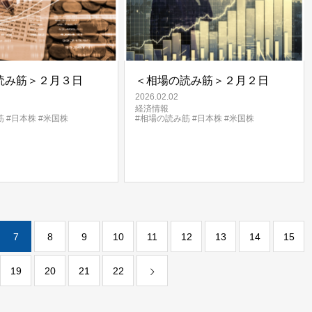
読み筋＞２月３日
＜相場の読み筋＞２月２日
2026.02.02
経済情報
筋
#日本株
#米国株
#相場の読み筋
#日本株
#米国株
7
8
9
10
11
12
13
14
15
19
20
21
22